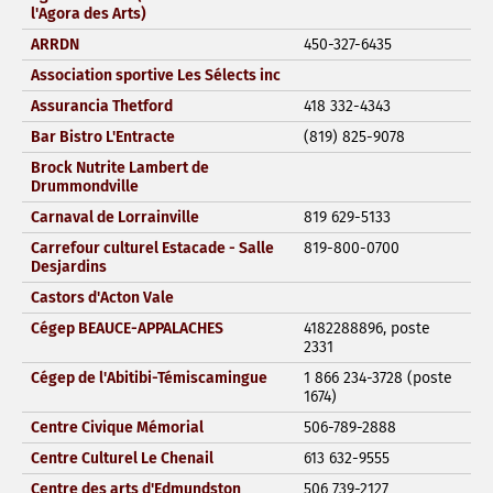
l'Agora des Arts)
ARRDN
450-327-6435
Association sportive Les Sélects inc
Assurancia Thetford
418 332-4343
Bar Bistro L'Entracte
(819) 825-9078
Brock Nutrite Lambert de
Drummondville
Carnaval de Lorrainville
819 629-5133
Carrefour culturel Estacade - Salle
819-800-0700
Desjardins
Castors d'Acton Vale
Cégep BEAUCE-APPALACHES
4182288896, poste
2331
Cégep de l'Abitibi-Témiscamingue
1 866 234-3728 (poste
1674)
Centre Civique Mémorial
506-789-2888
Centre Culturel Le Chenail
613 632-9555
Centre des arts d'Edmundston
506 739-2127