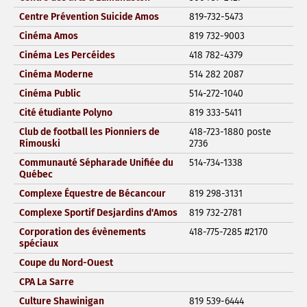
Centre Prévention Suicide Amos
819-732-5473
Cinéma Amos
819 732-9003
Cinéma Les Percéides
418 782-4379
Cinéma Moderne
514 282 2087
Cinéma Public
514-272-1040
Cité étudiante Polyno
819 333-5411
Club de football les Pionniers de
418-723-1880 poste
Rimouski
2736
Communauté Sépharade Unifiée du
514-734-1338
Québec
Complexe Équestre de Bécancour
819 298-3131
Complexe Sportif Desjardins d'Amos
819 732-2781
Corporation des évènements
418-775-7285 #2170
spéciaux
Coupe du Nord-Ouest
CPA La Sarre
Culture Shawinigan
819 539-6444