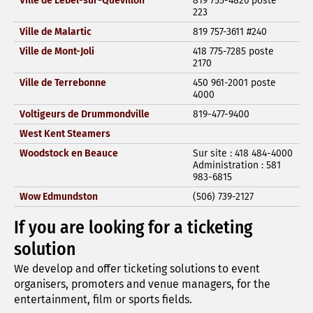
Ville de Lebel-sur-Quévillon
819 755-4826 poste
223
Ville de Malartic
819 757-3611 #240
Ville de Mont-Joli
418 775-7285 poste
2170
Ville de Terrebonne
450 961-2001 poste
4000
Voltigeurs de Drummondville
819-477-9400
West Kent Steamers
Woodstock en Beauce
Sur site : 418 484-4000
Administration : 581
983-6815
Wow Edmundston
(506) 739-2127
If you are looking for a ticketing
solution
We develop and offer ticketing solutions to event
organisers, promoters and venue managers, for the
entertainment, film or sports fields.